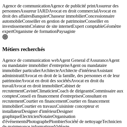
Agence de communication
Agence de publicité print
Assureur des
personnes
Assureur IARD
Avocat en droit commercial
Avocat en
droit des affaires
Banquier
Chasseur immobilier
Concessionnaire
automobile
Conseiller en gestion de patrimoine
Conseiller en
investissements
Créateur de site internet
Expert comptable
Géomètre
expert
Organisme de formation
Paysagiste
Métiers recherchés
Agence de communication web
Agent General d'Assurance
Agent
ou mandataire immobilier d'entreprise
Agent ou mandataire
immobilier particulier
Architecte
Architecte d'intérieur
Assistant
administratif
Avocat en droit de la famille, des personnes et de leur
patrimoine
Avocat en droit des sociétés
Avocat en droit du
travail
Avocat en droit immobilier
Cabinet de
recrutement
Caviste
Climaticien
Coach de dirigeants
Commissaire aux
comptes
Conseil en financement d'entreprises
Consultant en
recrutement
Courtier en financement
Courtier en financement
immobilier
Courtier en travaux
Cuisiniste concepteur et
installateur
Designer d'intérieur
Designer
graphique
Electricien
Notaire
Organisation
d'événements
Photographe
Plombier
Société de nettoyage
Technicien
de maintenance informatique
Vidéaste