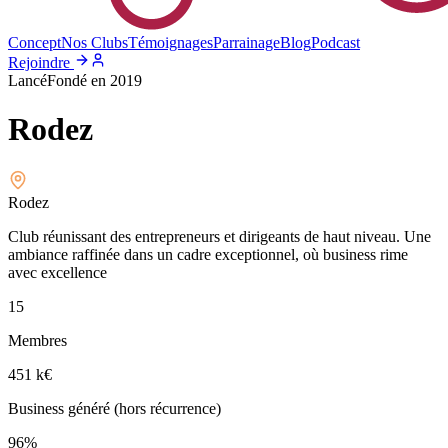
Concept
Nos Clubs
Témoignages
Parrainage
Blog
Podcast
Rejoindre
Lancé
Fondé en
2019
Rodez
Rodez
Club réunissant des entrepreneurs et dirigeants de haut niveau. Une
ambiance raffinée dans un cadre exceptionnel, où business rime
avec excellence
15
Membres
451 k
€
Business généré (hors récurrence)
96%