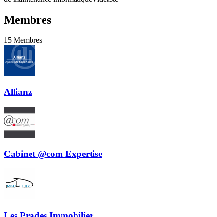
Membres
15
Membres
Allianz
Cabinet @com Expertise
Les Prades Immobilier