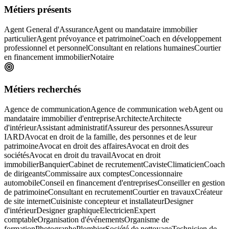
Métiers présents
Agent General d'Assurance
Agent ou mandataire immobilier
particulier
Agent prévoyance et patrimoine
Coach en développement
professionnel et personnel
Consultant en relations humaines
Courtier
en financement immobilier
Notaire
Métiers recherchés
Agence de communication
Agence de communication web
Agent ou
mandataire immobilier d'entreprise
Architecte
Architecte
d'intérieur
Assistant administratif
Assureur des personnes
Assureur
IARD
Avocat en droit de la famille, des personnes et de leur
patrimoine
Avocat en droit des affaires
Avocat en droit des
sociétés
Avocat en droit du travail
Avocat en droit
immobilier
Banquier
Cabinet de recrutement
Caviste
Climaticien
Coach
de dirigeants
Commissaire aux comptes
Concessionnaire
automobile
Conseil en financement d'entreprises
Conseiller en gestion
de patrimoine
Consultant en recrutement
Courtier en travaux
Créateur
de site internet
Cuisiniste concepteur et installateur
Designer
d'intérieur
Designer graphique
Electricien
Expert
comptable
Organisation d'événements
Organisme de
formation
Photographe
Plombier
Société de nettoyage
Technicien de