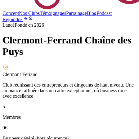
Concept
Nos Clubs
Témoignages
Parrainage
Blog
Podcast
Rejoindre
Lancé
Fondé en
2026
Clermont-Ferrand Chaîne des
Puys
Clermont-Ferrand
Club réunissant des entrepreneurs et dirigeants de haut niveau. Une
ambiance raffinée dans un cadre exceptionnel, où business rime
avec excellence
5
Membres
0
€
Business généré (hors récurrence)