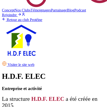
Concept
Nos Clubs
Témoignages
Parrainage
Blog
Podcast
Rejoindre
Retour au club Protéine
Visiter le site web
H.D.F. ELEC
Entreprise et activité
La structure
H.D.F. ELEC
a été créée en
2015
.