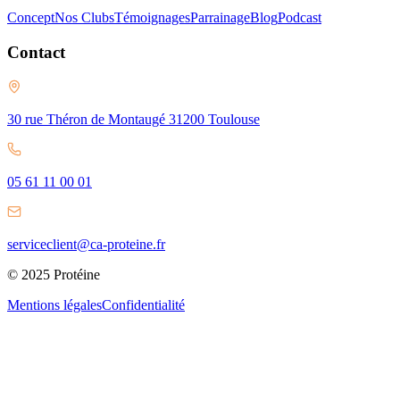
Concept
Nos Clubs
Témoignages
Parrainage
Blog
Podcast
Contact
30 rue Théron de Montaugé 31200 Toulouse
05 61 11 00 01
serviceclient@ca-proteine.fr
© 2025 Protéine
Mentions légales
Confidentialité