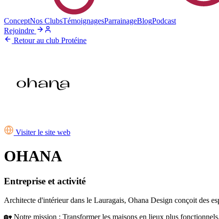
Concept
Nos Clubs
Témoignages
Parrainage
Blog
Podcast
Rejoindre
Retour au club Protéine
Visiter le site web
OHANA
Entreprise et activité
Architecte d'intérieur dans le Lauragais, Ohana Design conçoit des es
🏡 Notre mission : Transformer les maisons en lieux plus fonctionnels, 