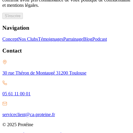
et mentions légales.
S'inscrire
Navigation
Concept
Nos Clubs
Témoignages
Parrainage
Blog
Podcast
Contact
30 rue Théron de Montaugé 31200 Toulouse
05 61 11 00 01
serviceclient@ca-proteine.fr
© 2025 Protéine