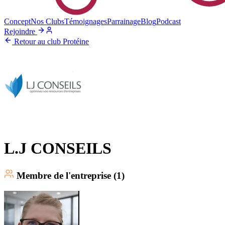
Concept
Nos Clubs
Témoignages
Parrainage
Blog
Podcast
Rejoindre
Retour au club Protéine
L.J CONSEILS
Membre
de l'entreprise (
1
)