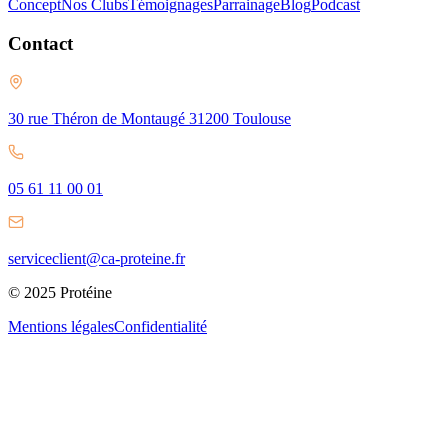
Concept
Nos Clubs
Témoignages
Parrainage
Blog
Podcast
Contact
30 rue Théron de Montaugé 31200 Toulouse
05 61 11 00 01
serviceclient@ca-proteine.fr
© 2025 Protéine
Mentions légales
Confidentialité