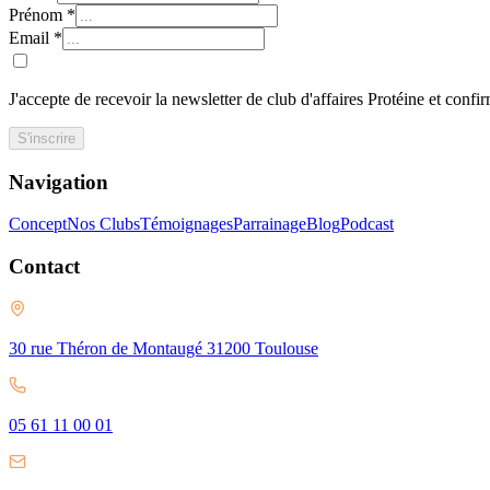
Prénom
*
Email
*
J'accepte de recevoir la newsletter de club d'affaires Protéine et confi
S'inscrire
Navigation
Concept
Nos Clubs
Témoignages
Parrainage
Blog
Podcast
Contact
30 rue Théron de Montaugé 31200 Toulouse
05 61 11 00 01