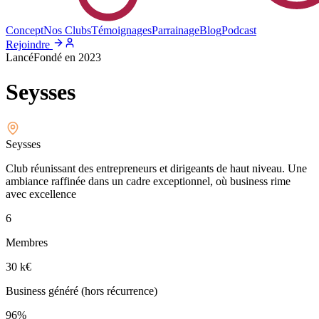
Concept
Nos Clubs
Témoignages
Parrainage
Blog
Podcast
Rejoindre
Lancé
Fondé en
2023
Seysses
Seysses
Club réunissant des entrepreneurs et dirigeants de haut niveau. Une
ambiance raffinée dans un cadre exceptionnel, où business rime
avec excellence
6
Membres
30 k
€
Business généré (hors récurrence)
96%