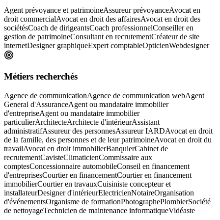
Agent prévoyance et patrimoine
Assureur prévoyance
Avocat en
droit commercial
Avocat en droit des affaires
Avocat en droit des
sociétés
Coach de dirigeants
Coach professionnel
Conseiller en
gestion de patrimoine
Consultant en recrutement
Créateur de site
internet
Designer graphique
Expert comptable
Opticien
Webdesigner
Métiers recherchés
Agence de communication
Agence de communication web
Agent
General d'Assurance
Agent ou mandataire immobilier
d'entreprise
Agent ou mandataire immobilier
particulier
Architecte
Architecte d'intérieur
Assistant
administratif
Assureur des personnes
Assureur IARD
Avocat en droit
de la famille, des personnes et de leur patrimoine
Avocat en droit du
travail
Avocat en droit immobilier
Banquier
Cabinet de
recrutement
Caviste
Climaticien
Commissaire aux
comptes
Concessionnaire automobile
Conseil en financement
d'entreprises
Courtier en financement
Courtier en financement
immobilier
Courtier en travaux
Cuisiniste concepteur et
installateur
Designer d'intérieur
Electricien
Notaire
Organisation
d'événements
Organisme de formation
Photographe
Plombier
Société
de nettoyage
Technicien de maintenance informatique
Vidéaste