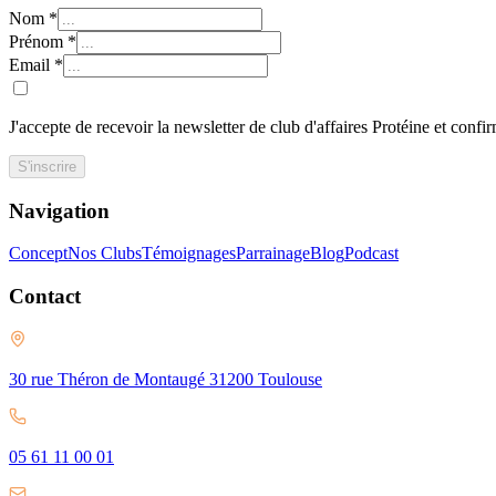
Nom
*
Prénom
*
Email
*
J'accepte de recevoir la newsletter de club d'affaires Protéine et confi
S'inscrire
Navigation
Concept
Nos Clubs
Témoignages
Parrainage
Blog
Podcast
Contact
30 rue Théron de Montaugé 31200 Toulouse
05 61 11 00 01