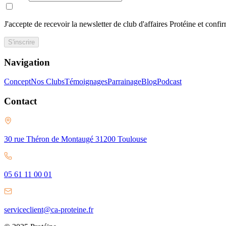
J'accepte de recevoir la newsletter de club d'affaires Protéine et confi
S'inscrire
Navigation
Concept
Nos Clubs
Témoignages
Parrainage
Blog
Podcast
Contact
30 rue Théron de Montaugé 31200 Toulouse
05 61 11 00 01
serviceclient@ca-proteine.fr