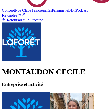
Concept
Nos Clubs
Témoignages
Parrainage
Blog
Podcast
Rejoindre
Retour au club Protéine
MONTAUDON CECILE
Entreprise et activité