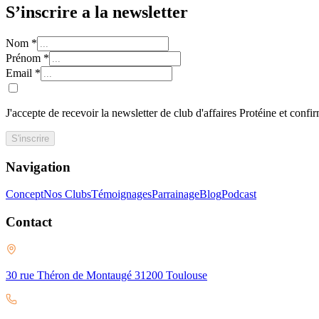
S’inscrire a la newsletter
Nom
*
Prénom
*
Email
*
J'accepte de recevoir la newsletter de club d'affaires Protéine et confi
S'inscrire
Navigation
Concept
Nos Clubs
Témoignages
Parrainage
Blog
Podcast
Contact
30 rue Théron de Montaugé 31200 Toulouse