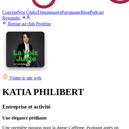
Concept
Nos Clubs
Témoignages
Parrainage
Blog
Podcast
Rejoindre
Retour au club Protéine
Visiter le site web
KATIA PHILIBERT
Entreprise et activité
Une élégance pétillante
Une première passion pour la danse s’affirme, évoluant après un