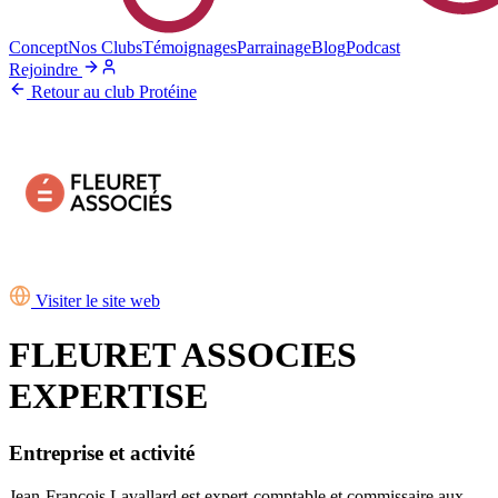
Concept
Nos Clubs
Témoignages
Parrainage
Blog
Podcast
Rejoindre
Retour au club Protéine
Visiter le site web
FLEURET ASSOCIES
EXPERTISE
Entreprise et activité
Jean-François Lavallard est expert-comptable et commissaire aux