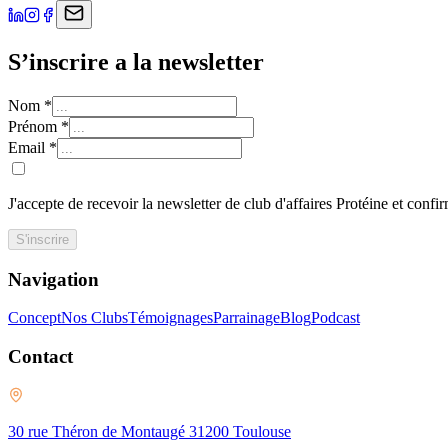
S’inscrire a la newsletter
Nom
*
Prénom
*
Email
*
J'accepte de recevoir la newsletter de club d'affaires Protéine et confi
S'inscrire
Navigation
Concept
Nos Clubs
Témoignages
Parrainage
Blog
Podcast
Contact
30 rue Théron de Montaugé 31200 Toulouse