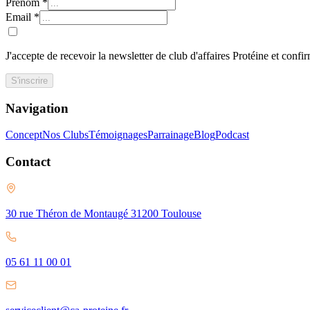
Prénom
*
Email
*
J'accepte de recevoir la newsletter de club d'affaires Protéine et confi
S'inscrire
Navigation
Concept
Nos Clubs
Témoignages
Parrainage
Blog
Podcast
Contact
30 rue Théron de Montaugé 31200 Toulouse
05 61 11 00 01