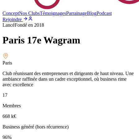
Concept
Nos Clubs
Témoignages
Parrainage
Blog
Podcast
Rejoindre
Lancé
Fondé en
2018
Paris 17e Wagram
Paris
Club réunissant des entrepreneurs et dirigeants de haut niveau. Une
ambiance raffinée dans un cadre exceptionnel, où business rime
avec excellence
17
Membres
668 k
€
Business généré (hors récurrence)
96%