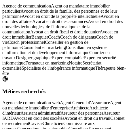
Agence de communication
Agent ou mandataire immobilier
particulier
Avocat en droit de la famille, des personnes et de leur
patrimoine
Avocat en droit de la propriété intellectuelle
Avocat en
droit des affaires
Avocat en droit des assurances
Avocat en droit des
nouvelles technologies, de l'informatique et de la
communication
Avocat en droit fiscal et droit douanier
Avocat en
droit immobilier
Banquier
Coach
Coach de dirigeants
Coach de
vie
Coach professionnel
Conseiller en gestion de
patrimoine
Consultant en marketing
Consultant en système
d'information et de développement informatique
Courtier en
travaux
Designer graphique
Expert comptable
Expert en sécurité
informatique
Formateur en marketing
Notaire
Secrétariat
externalisé
Spécialiste de l'infogérance informatique
Thérapeute bien-
être
Métiers recherchés
Agence de communication web
Agent General d'Assurance
Agent
ou mandataire immobilier d'entreprise
Architecte
Architecte
d'intérieur
Assistant administratif
Assureur des personnes
Assureur
IARD
Avocat en droit des sociétés
Avocat en droit du travail
Cabinet
de recrutement
Caviste
Climaticien
Commissaire aux
comptes
Concessionnaire automobile
Conseil en financement