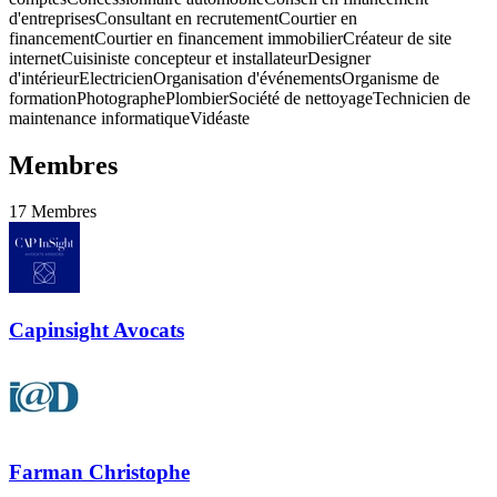
d'entreprises
Consultant en recrutement
Courtier en
financement
Courtier en financement immobilier
Créateur de site
internet
Cuisiniste concepteur et installateur
Designer
d'intérieur
Electricien
Organisation d'événements
Organisme de
formation
Photographe
Plombier
Société de nettoyage
Technicien de
maintenance informatique
Vidéaste
Membres
17
Membres
Capinsight Avocats
Farman Christophe