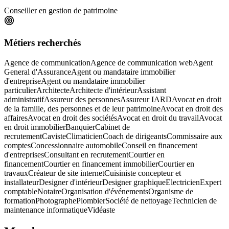
Conseiller en gestion de patrimoine
Métiers recherchés
Agence de communication
Agence de communication web
Agent
General d'Assurance
Agent ou mandataire immobilier
d'entreprise
Agent ou mandataire immobilier
particulier
Architecte
Architecte d'intérieur
Assistant
administratif
Assureur des personnes
Assureur IARD
Avocat en droit
de la famille, des personnes et de leur patrimoine
Avocat en droit des
affaires
Avocat en droit des sociétés
Avocat en droit du travail
Avocat
en droit immobilier
Banquier
Cabinet de
recrutement
Caviste
Climaticien
Coach de dirigeants
Commissaire aux
comptes
Concessionnaire automobile
Conseil en financement
d'entreprises
Consultant en recrutement
Courtier en
financement
Courtier en financement immobilier
Courtier en
travaux
Créateur de site internet
Cuisiniste concepteur et
installateur
Designer d'intérieur
Designer graphique
Electricien
Expert
comptable
Notaire
Organisation d'événements
Organisme de
formation
Photographe
Plombier
Société de nettoyage
Technicien de
maintenance informatique
Vidéaste