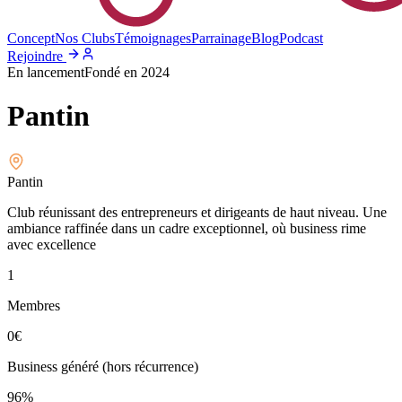
Concept
Nos Clubs
Témoignages
Parrainage
Blog
Podcast
Rejoindre
En lancement
Fondé en
2024
Pantin
Pantin
Club réunissant des entrepreneurs et dirigeants de haut niveau. Une
ambiance raffinée dans un cadre exceptionnel, où business rime
avec excellence
1
Membres
0
€
Business généré (hors récurrence)
96%