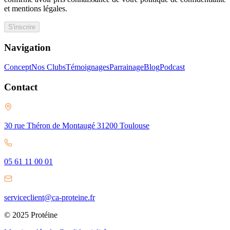
et mentions légales.
S'inscrire
Navigation
Concept
Nos Clubs
Témoignages
Parrainage
Blog
Podcast
Contact
30 rue Théron de Montaugé 31200 Toulouse
05 61 11 00 01
serviceclient@ca-proteine.fr
© 2025 Protéine