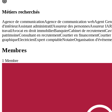
Métiers recherchés
Agence de communication
Agence de communication web
Agent Gene
d'intérieur
Assistant administratif
Assureur des personnes
Assureur IA
travail
Avocat en droit immobilier
Banquier
Cabinet de recrutement
Cavi
patrimoine
Consultant en recrutement
Courtier en financement
Courtier
graphique
Electricien
Expert comptable
Notaire
Organisation d'événeme
Membres
1
Membre