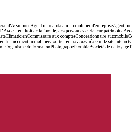
ral d'Assurance
Agent ou mandataire immobilier d'entreprise
Agent ou m
RD
Avocat en droit de la famille, des personnes et de leur patrimoine
Avoc
ste
Climaticien
Commissaire aux comptes
Concessionnaire automobile
Co
 en financement immobilier
Courtier en travaux
Créateur de site internet
C
nts
Organisme de formation
Photographe
Plombier
Société de nettoyage
T