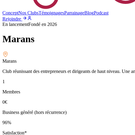
Concept
Nos Clubs
Témoignages
Parrainage
Blog
Podcast
Rejoindre
En lancement
Fondé en
2026
Marans
Marans
Club réunissant des entrepreneurs et dirigeants de haut niveau. Une a
1
Membres
0
€
Business généré (hors récurrence)
96%
Satisfaction*