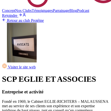
Concept
Nos Clubs
Témoignages
Parrainage
Blog
Podcast
Rejoindre
Retour au club Protéine
Visiter le site web
SCP EGLIE ET ASSOCIES
Entreprise et activité
Fondé en 1969, le Cabinet EGLIE-RICHTERS – MALAUSSENA
met au service de ses clients son expérience et son expertise
juridique de haut niveau, tant en conseil qu’en contentieux.