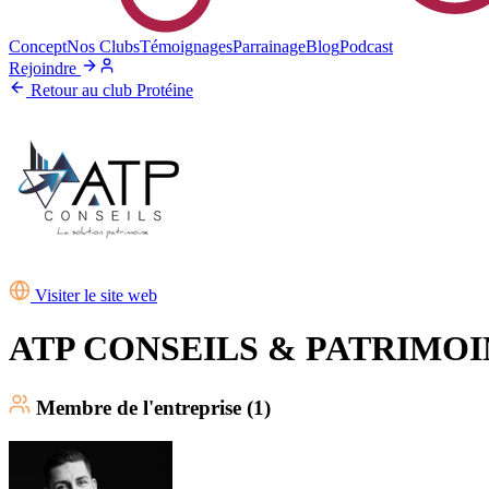
Concept
Nos Clubs
Témoignages
Parrainage
Blog
Podcast
Rejoindre
Retour au club Protéine
Visiter le site web
ATP CONSEILS & PATRIMOI
Membre
de l'entreprise (
1
)