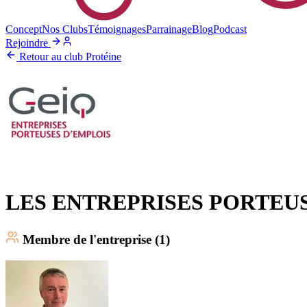
Concept
Nos Clubs
Témoignages
Parrainage
Blog
Podcast
Rejoindre
Retour au club Protéine
LES ENTREPRISES PORTEU
Membre
de l'entreprise (
1
)