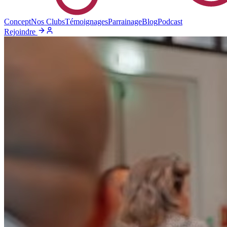
Concept
Nos Clubs
Témoignages
Parrainage
Blog
Podcast
Rejoindre