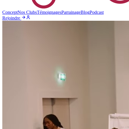
Concept
Nos Clubs
Témoignages
Parrainage
Blog
Podcast
Rejoindre