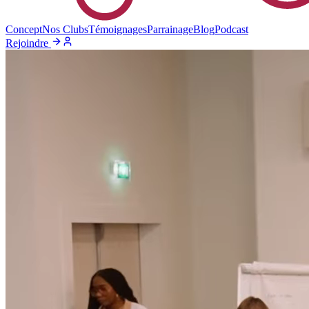
Concept
Nos Clubs
Témoignages
Parrainage
Blog
Podcast
Rejoindre