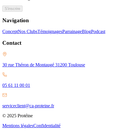
S'inscrire
Navigation
Concept
Nos Clubs
Témoignages
Parrainage
Blog
Podcast
Contact
30 rue Théron de Montaugé 31200 Toulouse
05 61 11 00 01
serviceclient@ca-proteine.fr
© 2025 Protéine
Mentions légales
Confidentialité