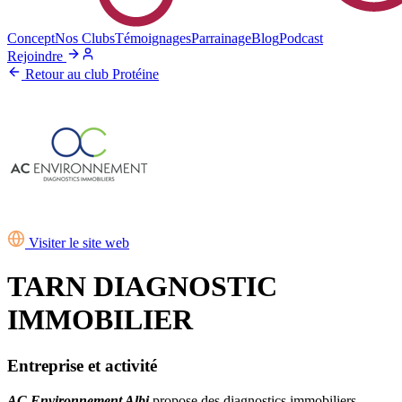
Concept
Nos Clubs
Témoignages
Parrainage
Blog
Podcast
Rejoindre
Retour au club Protéine
Visiter le site web
TARN DIAGNOSTIC
IMMOBILIER
Entreprise et activité
AC Environnement Albi
propose des diagnostics immobiliers.